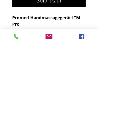
Sofortkauf
Promed Handmassagegerät ITM
Pro
Kraftvolle Klopfmassage
Zuschaltbare Rotlicht- &
Wärmefunktion
Stufenlose Regelung der
Gerne erstellen wir für Sie eine passende
Massageintensität
Offerte!
Inkl. 4 Massageaufsätze
Kontaktdaten
Unser Standort
Einfache Anwendung durch
044 482 482 6
Medicare AG
ergonomische Form
info@medicareag.ch
Hauptstrasse 51
Rutschfester Griff
5024 Küttigen
Extra langes Kabel
Leistung: 28 Watt
Öffnungszeiten
Netzbetrieb
Montag - Freitag
08.00 Uhr - 16.30 Uhr
Artikel Nr.: 621010
Pharmacode: 7738642