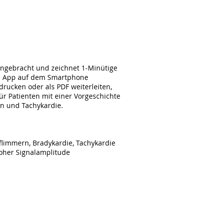
 angebracht und zeichnet 1-Minütige
ne App auf dem Smartphone
drucken oder als PDF weiterleiten,
ür Patienten mit einer Vorgeschichte
n und Tachykardie.
e
flimmern, Bradykardie, Tachykardie
oher Signalamplitude