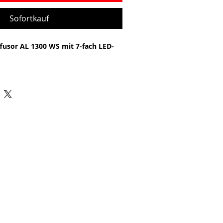
Sofortkauf
usor AL 1300 WS mit 7-fach LED-
n edler Holzoptik
aschall-Technologie einen feinen
 der Duft im gesamten Raum verteilt
sertank XXL: 1,3 Liter
it durch mikrofeine Zerstäubung
schaltung bei leerem Tank
le mittleren und grossen Räume
xen, Büros und Privat
it Farbwechsel in 7 Farben
d energiesparend
- 14 Stunden
t