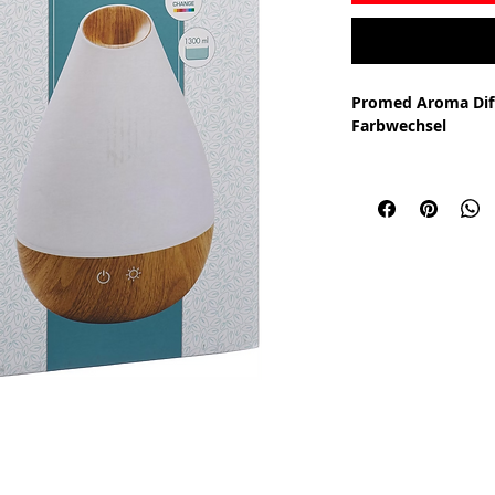
Promed Aroma Diff
Farbwechsel
Aroma-Diffusor i
Erzeugt mit Ultr
Nebel, über den
wird
Sehr grosser Was
Hohe Wirksamke
Automatische Ab
Geeignet für al
geeignet für Pra
Wellnesslicht m
Geräuscharm un
Laufzeit ca. 10 
Leistung: 12 Wat