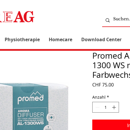
Physiotherapie
Homecare
Download Center
Promed A
1300 WS m
Farbwech
Preis
CHF 75.00
Anzahl
*
I