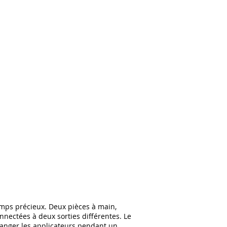
mps précieux. Deux pièces à main,
nnectées à deux sorties différentes. Le
hanger les applicateurs pendant un