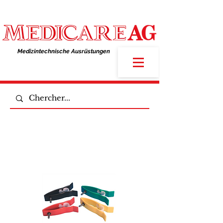
Medizintechnische Ausrüstungen​