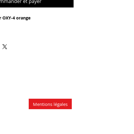
mmander et payer
r OXY-4 orange
ige
40 bpm
in- / Ausschalten
 d'ouverture
- vendredi
à 16.30 heures
rm
iebszeit
ssereinbruch, Stossfest
A Batterien
Mentions légales
© 2026 Medicare AG
809