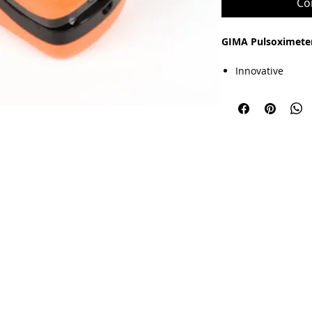
Co
GIMA Pulsoximete
Innovative
4-Richtungsanze
Messbereich
SpO2 35 - 99%,
Pulsrate 30 - 2
Où nous sommes
Coordonnées
Automatisches E
Heures
Medicare AG
tél.: 044 482 482 6
Lundi 
Visueller und
Hauptstrasse 51
info@medicareag.ch
08.00 
akustischer Ala
5024 Küttigen
30 Stunden Betr
Schutz gegen Wa
Inkl. 2 x 1,5V AA
Artikel Nr.: 35092
Pharmacode
: 7735
Garantie: 1 Jahr