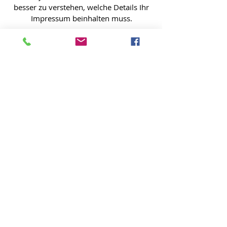
besser zu verstehen, welche Details Ihr
Impressum beinhalten muss.
Nous nous ferons un plaisir d'établir une
offre adaptée à vos besoins !
Coordonnées
Où nous sommes
tél.:
044 482 482 6
Medicare AG
info@medicareag.ch
Hauptstrasse 51
5024 Küttigen
Heures d'ouverture
Lundi - vendredi
08.00 à 16.30 heures
Mentions légales