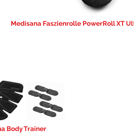
Medisana Faszienrolle PowerRoll XT Ul
a Body Trainer