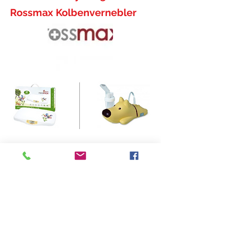
Rossmax Kolbenvernebler
Gerne erstellen wir für Sie eine passende
Offerte!
Kontaktdaten
Unser Standort
044 482 482 6
Medicare AG
info@medicareag.ch
Hauptstrasse 51
5024 Küttigen
Öffnungszeiten
Montag - Freitag