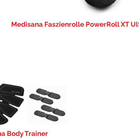
Medisana Faszienrolle PowerRoll XT Ul
a Body Trainer